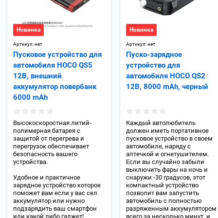
Новинка
Новинка
Артикул:
нет
Артикул:
нет
Пусковое устройство для
Пуско-зарядное
автомобиля HOCO QS5
устройство для
12B, внешний
автомобиля HOCO QS2
аккумулятор повербанк
12B, 8000 mAh, черный
6000 mAh
Высокоскоростная литий-
Каждый автолюбитель
полимерная батарея с
должен иметь портативное
защитой от перегрева и
пусковое устройство в своем
перегрузок обеспечивает
автомобиле, наряду с
безопасность вашего
аптечкой и огнетушителем.
устройства.
Если вы случайно забыли
выключить фары на ночь и
Удобное и практичное
снаружи -30 градусов, этот
зарядное устройство которое
компактный устройство
поможет вам если у вас сел
позволит вам запустить
аккумулятор или нужно
автомобиль с полностью
подзарядить ваш смартфон
разряженным аккумулятором
или какой либо гаджет!
всего за несколько минут, и