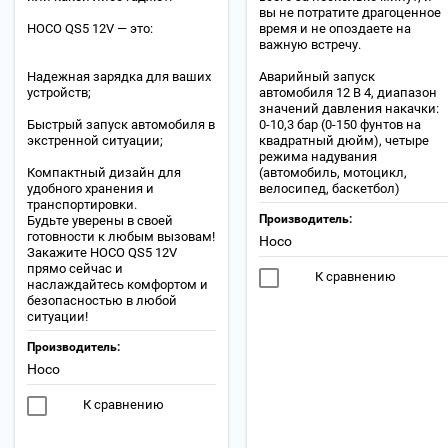
вы не потратите драгоценное
HOCO QS5 12V — это:
время и не опоздаете на
важную встречу.
Надежная зарядка для ваших
Аварийный запуск
устройств;
автомобиля 12 В 4, диапазон
значений давления накачки:
Быстрый запуск автомобиля в
0-10,3 бар (0-150 фунтов на
экстренной ситуации;
квадратный дюйм), четыре
режима надувания
Компактный дизайн для
(автомобиль, мотоцикл,
удобного хранения и
велосипед, баскетбол)
транспортировки.
Производитель:
Будьте уверены в своей
готовности к любым вызовам!
Hoco
Закажите HOCO QS5 12V
прямо сейчас и
К сравнению
наслаждайтесь комфортом и
безопасностью в любой
ситуации!
Производитель:
Hoco
К сравнению