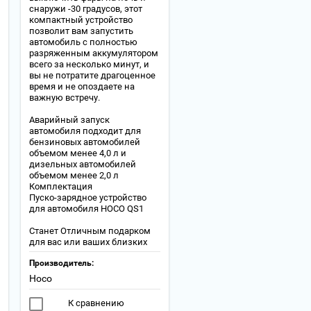
снаружи -30 градусов, этот
компактный устройство
позволит вам запустить
автомобиль с полностью
разряженным аккумулятором
всего за несколько минут, и
вы не потратите драгоценное
время и не опоздаете на
важную встречу.
Аварийный запуск
автомобиля подходит для
бензиновых автомобилей
объемом менее 4,0 л и
дизельных автомобилей
объемом менее 2,0 л
Комплектация
Пуско-зарядное устройство
для автомобиля HOCO QS1
Станет Отличным подарком
для вас или ваших близких
Производитель:
Hoco
К сравнению