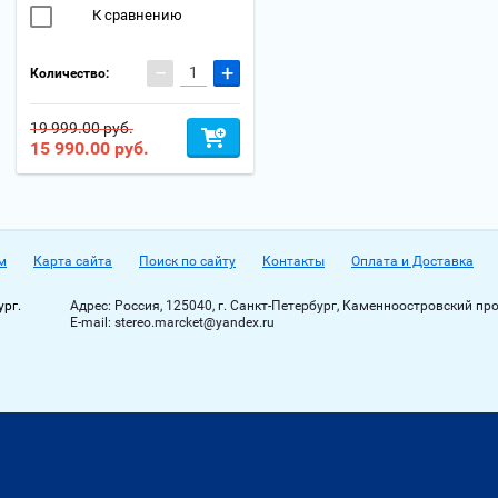
К сравнению
−
+
Количество:
19 999.00 руб.
15 990.00
руб.
м
Карта сайта
Поиск по сайту
Контакты
Оплата и Доставка
ург.
Адрес:
Россия, 125040, г. Санкт-Петербург, Каменноостровский пр
Е-mail:
stereo.marcket@yandex.ru