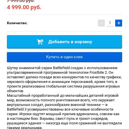
7 999.00 руб.
4 999.00
руб.
−
+
Количество:
Добавить в корзину
Купить в один клик
Шутер знаменитой серии Battlefield создан с использованием
ультрасовременной программной технологии Frostbite 2. Он
оставляет далеко позади всех конкурентов по качеству графики,
звукового оформления и анимации персонажей, кроме того, в
проекте реализована глобальная система разрушения игровых
объектов.
Масштабный проработанный до мельчайших деталей игровой
мир, возможность полного уничтожения всего, что окружает
виртуальных солдат, разнообразие военной техники — в
Battlefield 3 усовершенствованы все ключевые особенности
серии. Игроки ощутят мощный прилив адреналина, совсем как
в настоящем бою. Взрывы, свист пуль и грохот снарядов,
рушащиеся здания — никогда еще поля сражений не выглядели
такими реальными.